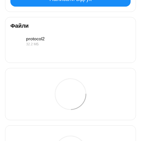
Файли
protocol2
32.2 МБ
PDF