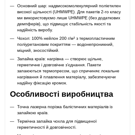
Основний шар: надвисокомолекулярний поліетилен
високої щільності (UHMWPE). Для пакетів 2-го класу
ми використовуємо лише UHMWPE (без додаткових
демпферів), що підвищує стабільність якості та
надійність виробу.
Чохол: 100% нейлон 200 г/м² з термопластичним
поліуретановим покриттям — водонепроникний,
міцний, зносостійкий.
Запайка країв: нагрівна — створює щільне,
герметичне і довговічне зʼєднання. Пакети
запаюються термопресом, що спричиняє локальне
нагрівання й плавлення матеріалу, забезпечуючи
надійну фіксацію кромок.
Особливості виробництва
Точна лазерна порізка балістичних матеріалів із
запайкою країв.
Термічна запайка чохла для підвищеної
герметичності й довговічності.