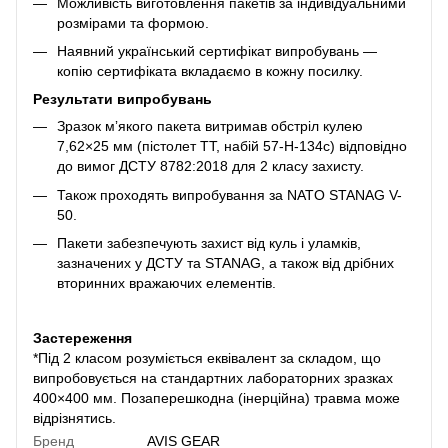
Можливість виготовлення пакетів за індивідуальними
розмірами та формою.
Наявний український сертифікат випробувань —
копію сертифіката вкладаємо в кожну посилку.
Результати випробувань
Зразок мʼякого пакета витримав обстріл кулею
7,62×25 мм (пістолет ТТ, набій 57-Н-134с) відповідно
до вимог ДСТУ 8782:2018 для 2 класу захисту.
Також проходять випробування за NATO STANAG V-
50.
Пакети забезпечують захист від куль і уламків,
зазначених у ДСТУ та STANAG, а також від дрібних
вторинних вражаючих елементів.
Застереження
*Під 2 класом розуміється еквівалент за складом, що
випробовується на стандартних лабораторних зразках
400×400 мм. Позаперешкодна (інерційна) травма може
відрізнятись.
Бренд
AVIS GEAR