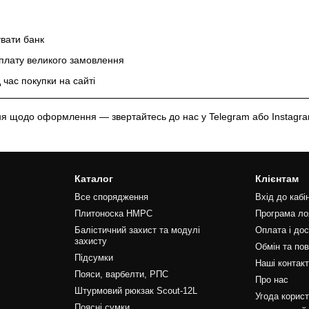
увати банк
оплату великого замовлення
час покупки на сайті
ня щодо оформлення — звертайтесь до нас у Telegram або Instagr
Каталог
Клієнтам
Все спорядження
Вхід до кабі
Плитоноска HMPC
Програма ло
Балістичний захист та модулі
Оплата і до
захисту
Обмін та по
Підсумки
Наші контак
Пояси, варбелти, РПС
Про нас
Штурмовий рюкзак Scout-12L
Угода корис
Поясні сумки