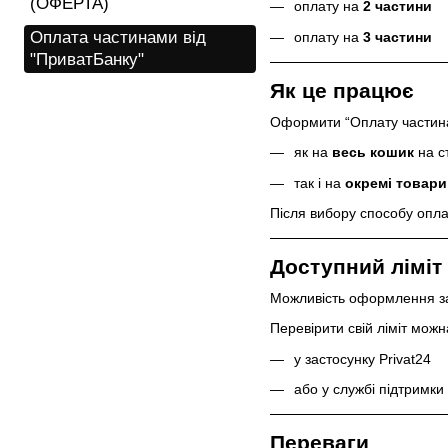
(ОФЕРТА)
оплату на
2 частини
Оплата частинами від
оплату на
3 частини
"ПриватБанку"
Як це працює
Оформити “Оплату частин
як на
весь кошик
на с
так і на
окремі товари
Після вибору способу опла
Доступний ліміт
Можливість оформлення з
Перевірити свій ліміт можн
у застосунку Privat24
або у службі підтримки
Переваги