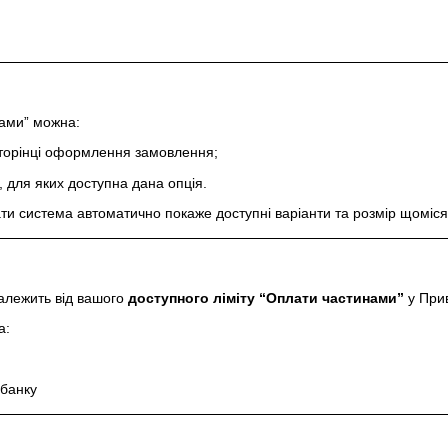
ами” можна:
торінці оформлення замовлення;
, для яких доступна дана опція.
ти система автоматично покаже доступні варіанти та розмір щоміся
алежить від вашого
доступного ліміту “Оплати частинами”
у При
а:
 банку