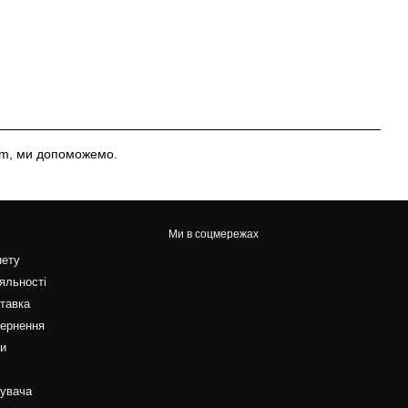
am, ми допоможемо.
Ми в соцмережах
нету
яльності
ставка
вернення
ти
тувача