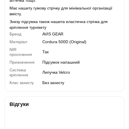
аптечка тощо.
Має нашиту гумову стрічку для мінімальної організації
вмісту.
Знизу підсумка також нашита еластична стрічка для
кріплення турнікету
Бренд
AVIS GEAR
Матеріал
Cordura 500D (Original)
NIR
Так
просочення
Призначення
Підсумок напашний
Система
Липучка Velcro
кріплення
Клас захисту
Без захисту
Відгуки