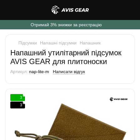
Отримай 3% знижки за реєстрацію
Підсумки
Напашні підсумки
Напашник
Напашний утилітарний підсумок
AVIS GEAR для плитоноски
Артикул:
nap-lite-m
Написати відгук
3
3