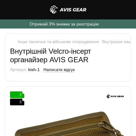
Отримай 3% знижки за реєстрацію
Інше тактичне та військове спорядження
Внутрішня кишен
Внутрішній Velcro-інсерт
органайзер AVIS GEAR
Артикул:
kish-1
Написати відгук
3
3