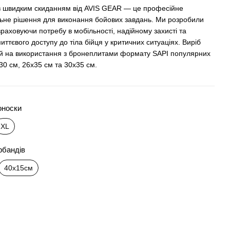
з швидким скиданням від AVIS GEAR — це професійне
ьне рішення для виконання бойових завдань. Ми розробили
раховуючи потребу в мобільності, надійному захисті та
иттєвого доступу до тіла бійця у критичних ситуаціях. Виріб
й на використання з бронеплитами формату SAPI популярних
х30 см, 26x35 см та 30х35 см.
оноски
XL
рбандів
40x15см