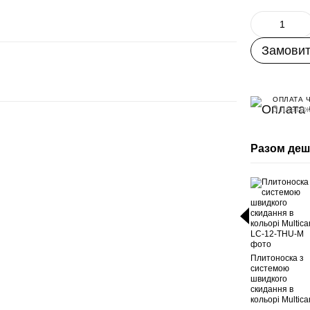
Замовит
ОПЛАТА 
3 платеж
Разом де
Плитоноска з
системою
швидкого
скидання в
кольорі Multic