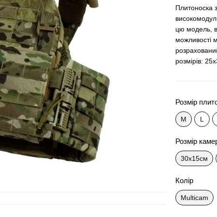
Плитоноска 
високомодул
цю модель, в
можливості м
розраховани
розмірів: 25
Розмір плит
M
L
Розмір каме
30x15см
Колір
Multicam