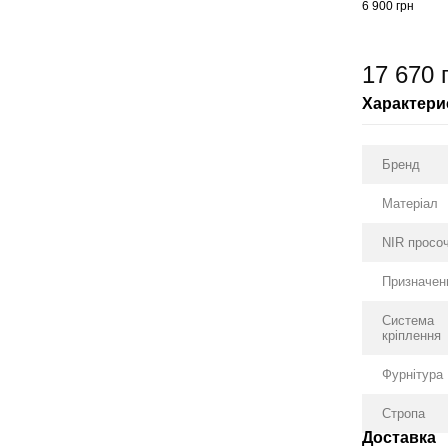
6 900 грн
17 670 
Характери
Бренд
Матеріал
NIR просо
Призначен
Система
кріплення
Фурнітура
Стропа
Доставка