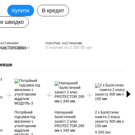
Купити
В кредит
и швидко
ЧАСТИНАМИ
ПОКУПКА ЧАСТИНАМИ
і по 2 300.00 грн
3 платежі по 2 300.00 грн
шевше
Раз
Потрійний
Напашний
2 х Балістичні
підсумок під
балістичний
пакети 2 класу
магазини з
захист 2 клас
захисту 300 мм х
Плит
утилітарним
PROTECTOR 290
150 мм
швид
am
відділом
мм х 340 мм
4 200 грн
кольо