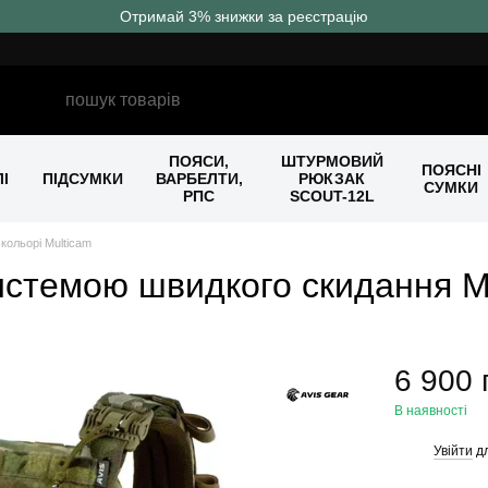
Отримай 3% знижки за реєстрацію
ПОЯСИ,
ШТУРМОВИЙ
ПОЯСНІ
І
ПІДСУМКИ
ВАРБЕЛТИ,
РЮКЗАК
СУМКИ
РПС
SCOUT-12L
кольорі Multicam
истемою швидкого скидання M
6 900 
В наявності
Увійти
дл
%