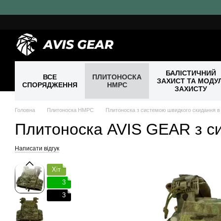
Перейти до основного контенту
БАЛІСТИЧНИЙ
ВСЕ
ПЛИТОНОСКА
ЗАХИСТ ТА МОДУЛ
СПОРЯДЖЕННЯ
HMPC
ЗАХИСТУ
Головна
Плитоноска HMPC
Плитоноска з системою швидкого скидання в 
Плитоноска AVIS GEAR з с
Написати відгук
Хіт
3
3