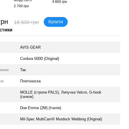
МОДУЛЬ-3
4 800 грн
6 900
2 700 грн
13
грн
18 600 грн
Купити
стики
AVIS GEAR
Cordura 500D (Original)
чення
Так
ня
Плитоноска
MOLLE (стропи PALS), Липучка Velcro, G-hook
(гачкок)
Due Emme (2M) (Італія)
Mil-Spec MultiCam® Murdock Webbing (Original)