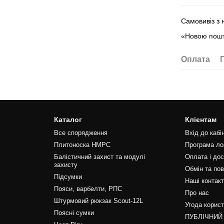
Самовивіз з
«Новою пошт
Оплата
Каталог
Клієнтам
Все спорядження
Вхід до кабі
Плитоноска HMPC
Програма ло
Балістичний захист та модулі
Оплата і до
захисту
Обмін та по
Підсумки
Наші контак
Пояси, варбелти, РПС
Про нас
Штурмовий рюкзак Scout-12L
Угода корис
Поясні сумки
ПУБЛІЧНИЙ