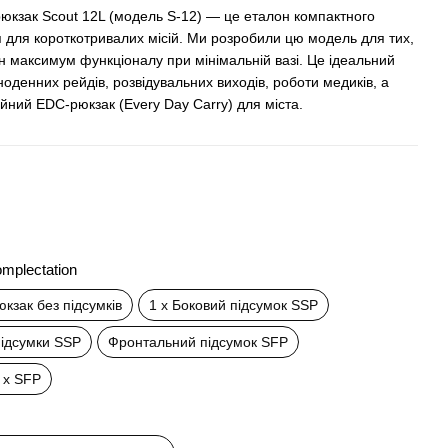
юкзак Scout 12L (модель S-12) — це еталон компактного
 для короткотривалих місій. Ми розробили цю модель для тих,
н максимум функціоналу при мінімальній вазі. Це ідеальний
ноденних рейдів, розвідувальних виходів, роботи медиків, а
ійний EDC-рюкзак (Every Day Carry) для міста.
mplectation
юкзак без підсумків
1 x Боковий підсумок SSP
підсумки SSP
Фронтальний підсумок SFP
1 x SFP