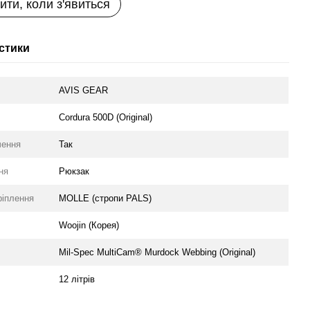
ити, коли з'явиться
стики
AVIS GEAR
Cordura 500D (Original)
чення
Так
ня
Рюкзак
ріплення
MOLLE (стропи PALS)
Woojin (Корея)
Mil-Spec MultiCam® Murdock Webbing (Original)
12 літрів