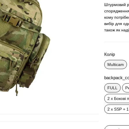
Штурмовий р
спорядження
кому потрібе
вибір для од
також як над
Колір
Multicam
backpack_co
FULL
Р
2 х Бокові 
2 х SSP + 