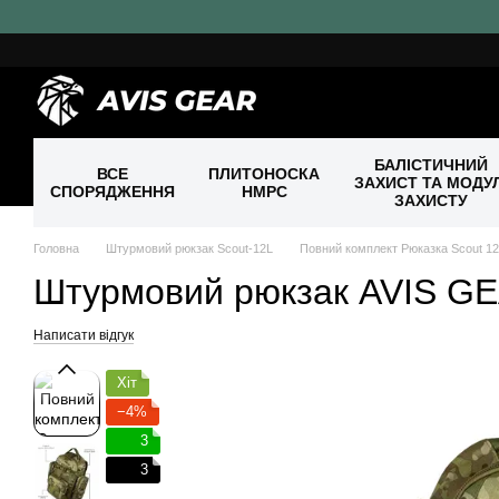
Перейти до основного контенту
БАЛІСТИЧНИЙ
ВСЕ
ПЛИТОНОСКА
ЗАХИСТ ТА МОДУЛ
СПОРЯДЖЕННЯ
HMPC
ЗАХИСТУ
Головна
Штурмовий рюкзак Scout-12L
Повний комплект Рюказка Scout 12
Штурмовий рюкзак AVIS GE
Написати відгук
Хіт
−4%
3
3