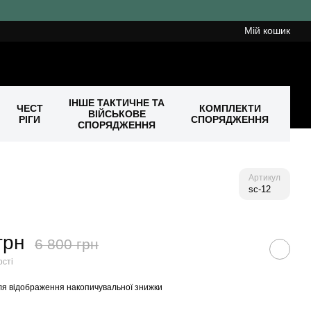
Мій кошик
ІНШЕ ТАКТИЧНЕ ТА
ЧЕСТ
КОМПЛЕКТИ
ВІЙСЬКОВЕ
РІГИ
СПОРЯДЖЕННЯ
СПОРЯДЖЕННЯ
Артикул
sc-12
грн
6 800 грн
ості
я відображення накопичувальної знижки