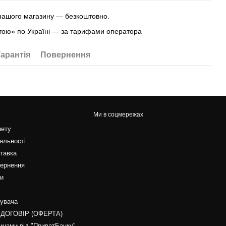
 нашого магазину — безкоштовно.
ою» по Україні — за тарифами оператора
Гарантія
Повернення
Ми в соцмережах
нету
яльності
ставка
вернення
ти
тувача
 ДОГОВІР (ОФЕРТА)
инами від "ПриватБанку"