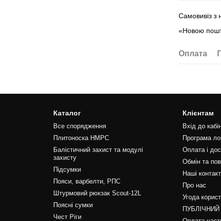
Самовивіз з
«Новою пошт
Оплата
Каталог
Клієнтам
Все спорядження
Вхід до кабі
Плитоноска HMPC
Програма ло
Балістичний захист та модулі
Оплата і до
захисту
Обмін та по
Підсумки
Наші контак
Пояси, варбелти, РПС
Про нас
Штурмовий рюкзак Scout-12L
Угода корис
Поясні сумки
ПУБЛІЧНИЙ
Чест Ріги
Оплата част