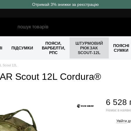
Отримай 3% знижки за реєстрацію
ПОЯСИ,
ШТУРМОВИЙ
ПОЯСНІ
І
ПІДСУМКИ
ВАРБЕЛТИ,
РЮКЗАК
СУМКИ
РПС
SCOUT-12L
L Scout 12L
AR Scout 12L Cordura®
6 528 
Немає в наявн
Увійти
дл
%